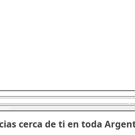
Farmacias en Argentina
más que simples puntos de venta: son espacios de
os donde conseguir medicamentos, productos de c
ilios, todo con atención profesional y cercana.
uscar
ias cerca de ti en toda Argen