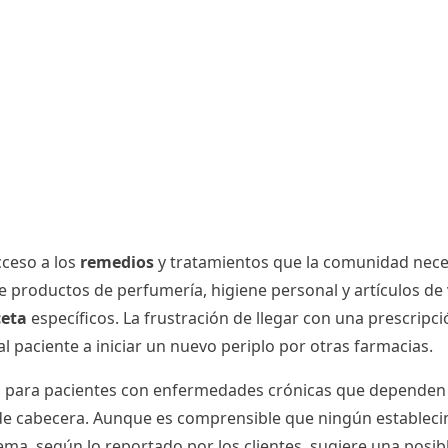
cceso a los
remedios
y tratamientos que la comunidad neces
e productos de perfumería, higiene personal y artículos de v
ceta
específicos. La frustración de llegar con una prescripc
l paciente a iniciar un nuevo periplo por otras farmacias.
a para pacientes con enfermedades crónicas que dependen d
ia de cabecera. Aunque es comprensible que ningún estable
ema, según lo reportado por los clientes, sugiere una posib